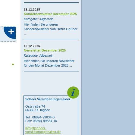
18.12.2025
Sondernewsletter Dezember 2025
Kategorie: Allgemein
Hier finden Sie unseren
Sondernewsletter von Herrn Geßner
...
12.12.2025
Newsletter Dezember 2025
Kategorie: Allgemein
Hier finden Sie unseren Newsletter
▲
für den Monat Dezember 2025 ...
Scheer Versicherungsmakler
Oststraße 74
66386 St. Ingbert
Tel.: 06894-99834-0
Fax: 06894-99834-10
info[at]scheer-
versicherungsmakler.de