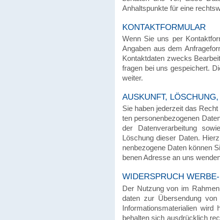
Anhalts­punkte für eine rechts
KONTAKT­FOR­MU­LAR
Wenn Sie uns per Kontakt­for
Angaben aus dem Anfra­ge­for­m
Kontakt­da­ten zwecks Bear­bei
fra­gen bei uns gespei­chert. D
weiter.
AUSKUNFT, LÖSCHUNG
Sie haben jeder­zeit das Recht a
ten perso­nen­be­zo­ge­nen Da
der Daten­ver­ar­bei­tung so
Löschung dieser Daten. Hier
nen­be­zo­gene Daten können Sie
be­nen Adresse an uns wenden
WIDER­SPRUCH WERBE-
Der Nutzung von im Rahmen der 
da­ten zur Über­sen­dung von 
Infor­ma­ti­ons­ma­te­ria­lien wi
behalten sich ausdrück­lich rech