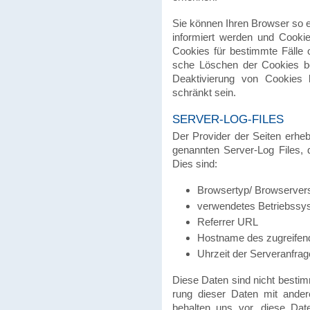
Sie können Ihren Browser so e
infor­miert werden und Cooki
Cookies für bestimmte Fälle o
sche Löschen der Cookies bei
Deak­ti­vie­rung von Cookies k
schränkt sein.
SERVER-LOG-FILES
Der Provider der Seiten erhebt 
genann­ten Server-Log Files, d
Dies sind:
Brow­ser­typ/ Brow­ser­ver­
verwen­de­tes Betriebs­sy
Referrer URL
Hostname des zugrei­fen
Uhrzeit der Server­an­frag
Diese Daten sind nicht bestim
rung dieser Daten mit andere
behalten uns vor, diese Date