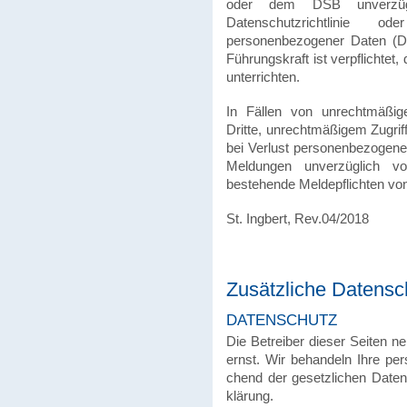
oder dem DSB unverzüg
Datenschutzrichtlinie
personenbezogener Daten (Dat
Führungskraft ist verpflichte
unterrichten.
In Fällen von unrechtmäßig
Dritte, unrechtmäßigem Zugrif
bei Verlust personenbezogen
Meldungen unverzüglich v
bestehende Meldepflichten von
St. Ingbert, Rev.04/2018
Zusätzliche Daten­schu
DATEN­SCHUTZ
Die Betrei­ber dieser Seiten n
ernst. Wir behan­deln Ihre pers
chend der gesetz­li­chen Daten­s
klä­rung.