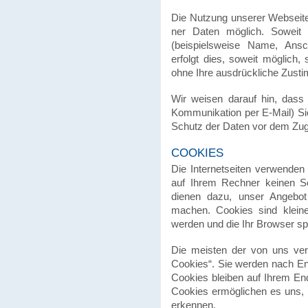
Die Nutzung unserer Webseite 
ner Daten möglich. Soweit a
(beispiels­weise Name, Ans
erfolgt dies, soweit möglich, s
ohne Ihre ausdrück­li­che Zustim
Wir weisen darauf hin, dass d
Kommu­ni­ka­tion per E-Mail) Sic
Schutz der Daten vor dem Zugrif
COOKIES
Die Inter­netsei­ten verwen­de
auf Ihrem Rechner keinen Sc
dienen dazu, unser Angebot nut
machen. Cookies sind kleine 
werden und die Ihr Browser spe
Die meisten der von uns ver
Cookies“. Sie werden nach En
Cookies bleiben auf Ihrem End
Cookies ermög­li­chen es uns
er­ken­nen.