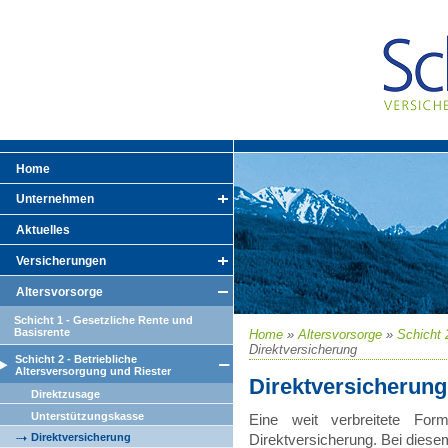
Home
Unternehmen
Aktuelles
Versicherungen
Altersvorsorge
Schicht 1 - Gesetzliche Rente und
Basisrente
Home
»
Altersvorsorge
»
Schicht 
Direktversicherung
Schicht 2 - Betriebliche
Altersversorgung und Riester
Direktversicherung
Direktzusage
Unterstützungskasse
Eine weit verbreitete Form
Direktversicherung. Bei diese
Direktversicherung