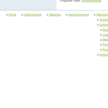
Folgende Seite:
Pensionskasse
Home
Unternehmen
Aktuelles
Versicherungen
Altersvo
Schich
Schich
Dir
Unt
Dire
Pen
Pen
Schich