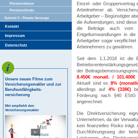
Einzel- oder Gruppenvertrag 
Pensionskasse
Arbeitnehmer ab. Versicher
Pensionsfonds
Arbeitgeber – Begünstigter abe
Schicht 3 - Private Vorsorge
die Aufwendungen, sind diese
Kontakt
die Beiträge auch vom A
Entgeltumwandlungen in die 
Impressum
Arbeitgeber sogar verpflicht
Datenschutz
Arbeinehmers zu gewähren.
Seit dem 1.1.2018 ist die 
Betriebsrentenstärkungsgeset
der Beitragsbemessungsgrenz
8.450€ monatl. / 101.400€ j
Unsere neuen Filme zum
Aktuell sind es
8% (monatli
Versicherungsmakler und zur
allerdings auf
4% (338€)
beg
Berufsunfähigkeits-
versicherung
Förderung nach §40 EStG w
angerechnet.
Miri empfiehlt den
Versicherungsmakler
Die Direktversicherung eig
Unternehmen, da der Verwaltun
kein finanzielles Risiko trägt
Durchführungsweg der betrie
Leistungen der Direktver